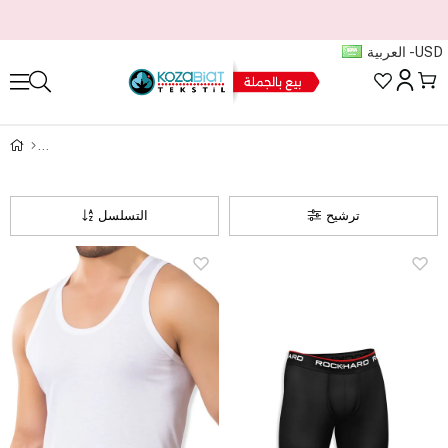
العربية - USD
ترشيح
التسلسل