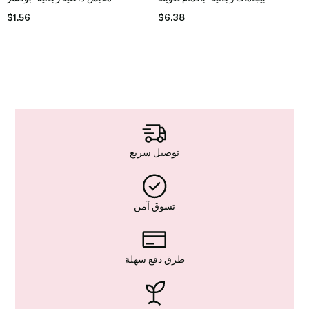
$1.56
$6.38
توصيل سريع
تسوق آمن
طرق دفع سهلة