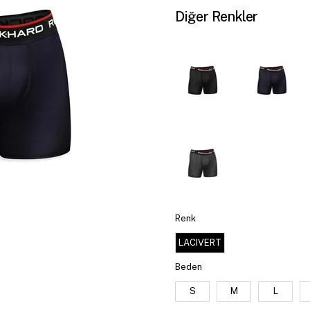
Diğer Renkler
Renk
LACIVERT
Beden
S
M
L