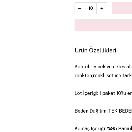
Ürün Özellikleri
Kaliteli, esnek ve nefes a
renkten,renkli set ise far
Lot İçeriği: 1 paket 10'lu 
Beden Dağılımı:TEK BED
Kumaş İçeriği: %95 Pamu