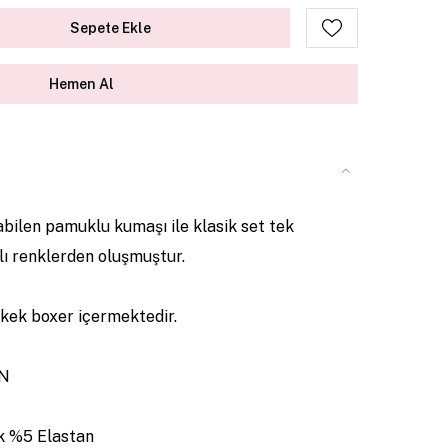
labilen pamuklu kumaşı ile klasik set tek
klı renklerden oluşmuştur.
erkek boxer içermektedir.
EN
k %5 Elastan