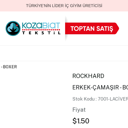
5.000 TL ÜZERİ SİPARİŞLERDE
ÜCRETSİZ KARGO
TOPTAN SÜTYEN & TAKIMLARDA
139 TL
’DEN BAŞLAYAN FİYATLAR
YENİ BAYİLERE ÖZEL
%10 İNDİRİM
HIZLI VE GÜVENLİ ULUSLARARASI TESLİMAT
TÜRKİYE’NİN LİDER İÇ GİYİM ÜRETİCİSİ
 - BOXER
ROCKHARD
ERKEK-ÇAMAŞIR - 
Stok Kodu
7001-LACİVE
Fiyat
$1.50