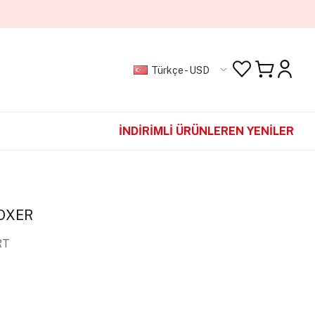
Türkçe - USD
İNDİRİMLİ ÜRÜNLER
EN YENİLER
BOXER
RT