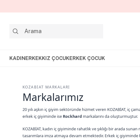
KADIN
ERKEK
KIZ ÇOCUK
ERKEK ÇOCUK
KOZABİAT MARKALARI
Markalarımız
20 yılı aşkın iç giyim sektöründe hizmet veren KOZABİAT, iç çama
erkek iç giyiminde ise
Rockhard
markalarını da oluşturmuştur.
KOZABİAT, kadın iç giyiminde rahatlık ve şıklığı bir arada sunan 
tasarımlara imza atmaya devam etmektedir. Erkek iç giyimind