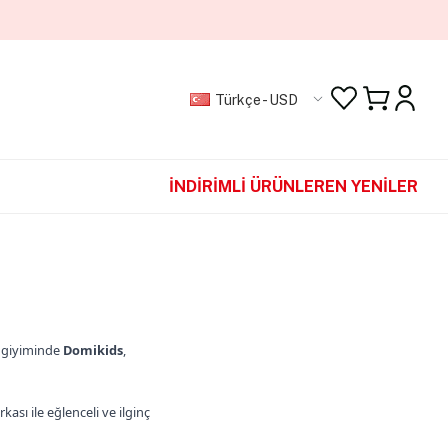
Türkçe - USD
İNDİRİMLİ ÜRÜNLER
EN YENİLER
ç giyiminde
Domikids
,
ası ile eğlenceli ve ilginç