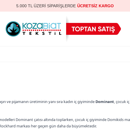
5.000 TL ÜZERİ SİPARİŞLERDE
ÜCRETSİZ KARGO
TOPTAN SÜTYEN & TAKIMLARDA
139 TL
’DEN BAŞLAYAN FİYATLAR
YENİ BAYİLERE ÖZEL
%10 İNDİRİM
HIZLI VE GÜVENLİ ULUSLARARASI TESLİMAT
TÜRKİYE’NİN LİDER İÇ GİYİM ÜRETİCİSİ
şırı ve pijamanın üretiminin yanı sıra kadın iç giyiminde
Dominant
, çocuk i
modelleri Dominant çatısı altında toplarken, çocuk iç giyiminde Domikids mark
e Rockhard markası her geçen gün daha da büyümektedir.