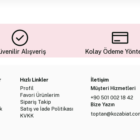
venilir Alışveriş
Kolay Ödeme Yönte
r
Hızlı Linkler
İletişim
Profil
Müşteri Hizmetleri
Favori Ürünlerim
+90 501 002 18 42
Sipariş Takip
Bize Yazın
k
Satış ve İade Politikası
toptan@kozabiat.co
KVKK