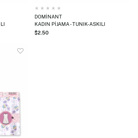
★
★
★
★
★
DOMİNANT
LI
KADIN PİJAMA - TUNIK-ASKILI
$2.50