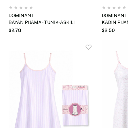
★
★
★
★
★
★
★
★
★
★
DOMİNANT
DOMİNANT
BAYAN PİJAMA - TUNIK-ASKILI
KADIN PİJA
$2.78
$2.50