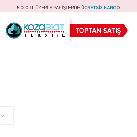
5.000 TL ÜZERİ SİPARİŞLERDE
ÜCRETSİZ KARGO
TOPTAN SÜTYEN & TAKIMLARDA
139 TL
’DEN BAŞLAYAN FİYATLAR
YENİ BAYİLERE ÖZEL
%10 İNDİRİM
HIZLI VE GÜVENLİ ULUSLARARASI TESLİMAT
TÜRKİYE’NİN LİDER İÇ GİYİM ÜRETİCİSİ