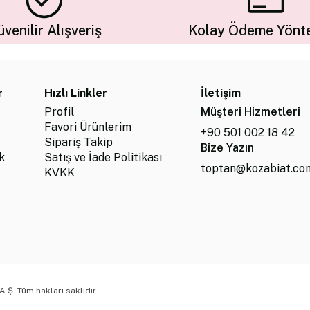
venilir Alışveriş
Kolay Ödeme Yönte
r
Hızlı Linkler
İletişim
Profil
Müşteri Hizmetleri
Favori Ürünlerim
+90 501 002 18 42
Sipariş Takip
Bize Yazın
k
Satış ve İade Politikası
toptan@kozabiat.co
KVKK
.Ş. Tüm hakları saklıdır